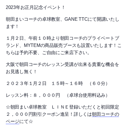
2023年お正月記念イベント！
朝田まいコーチの卓球教室、GANE TTCにて開講いたし
ます！
１月２日、午前１０時より朝田コーチのプライベートブ
ランド、MYTEMの商品販売ブースも設置いたします！こ
ちらは予約不要、ご自由にご来店下さい。
大阪で朝田コーチのレッスン受講が出来る貴重な機会を
お見逃し無く！
２０２３年１月２日 １５時～１６時 （６０分）
レッスン料：８，０００円 （卓球台使用料込み）
☆朝田まい卓球教室 ＬＩＮＥ登録いただくと初回限定
２，０００円割引クーポン進呈！詳しくは
朝田コーチの
ページ
にて☆