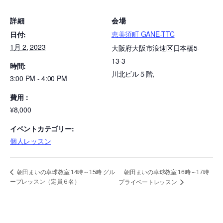
詳細
会場
恵美須町 GANE-TTC
日付:
1月 2, 2023
大阪府大阪市浪速区日本橋5-
13-3
時間:
川北ビル５階
,
3:00 PM - 4:00 PM
費用：
¥8,000
イベントカテゴリー:
個人レッスン
朝田まいの卓球教室 16時～17時
朝田まいの卓球教室 14時～15時 グル
ープレッスン（定員６名）
プライベートレッスン