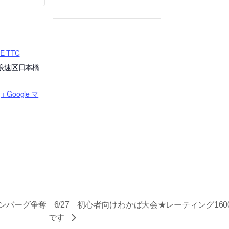
-TTC
浪速区日本橋
+ Google マ
ハンバーグ争奪
6/27 初心者向けわかば大会★レーティング160
です