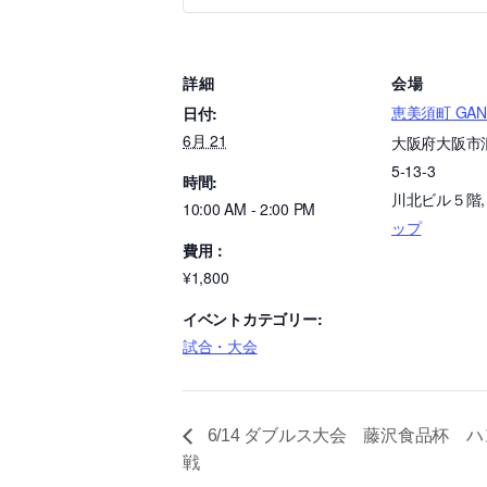
詳細
会場
恵美須町 GANE
日付:
6月 21
大阪府大阪市
5-13-3
時間:
川北ビル５階
,
10:00 AM - 2:00 PM
ップ
費用：
¥1,800
イベントカテゴリー:
試合・大会
6/14 ダブルス大会 藤沢食品杯 
戦