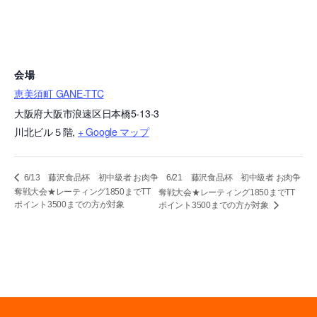
会場
恵美須町 GANE-TTC
大阪府大阪市浪速区日本橋5-13-3
川北ビル５階
,
+ Google マップ
6/21 藤沢食品杯 初中級者 お肉争
6/13 藤沢食品杯 初中級者 お肉争
奪戦大会★レーティング1850までTT
奪戦大会★レーティング1850までTT
ポイント3500までの方が対象
ポイント3500までの方が対象