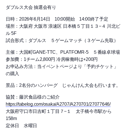
ダブルス大会 抽選会有り
日時：2026年6月14日 10:00開始 14:00終了予定
場所：大阪府 大阪市 浪速区 日本橋５丁目１３−４ 川北ビ
ル 5F
試合形式：ダブルス ５ゲームマッチ（３ゲーム先取）
主催：大国町GANE-TTC、PLATFOMR-5 ５番線卓球場
参加費：1チーム2,800円 冷房稼働時は+200円
お申込み方法：当イベントページより「予約チケット」
の購入
景品：2名分のハンバーグ じゃんけん大会も行います。
協賛：藤沢食品様のご紹介
https://tabelog.com/osaka/A2707/A270701/27077646/
大阪府守口市日吉町１丁目７−１ 太子橋今市駅から
158m
定休日 水曜日