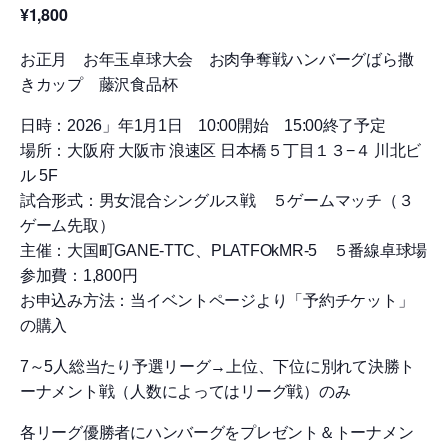
¥1,800
お正月 お年玉卓球大会 お肉争奪戦ハンバーグばら撒
きカップ 藤沢食品杯
日時：2026」年1月1日 10:00開始 15:00終了予定
場所：大阪府 大阪市 浪速区 日本橋５丁目１３−４ 川北ビ
ル 5F
試合形式：男女混合シングルス戦 ５ゲームマッチ（３
ゲーム先取）
主催：大国町GANE-TTC、PLATFOkMR-5 ５番線卓球場
参加費：1,800円
お申込み方法：当イベントページより「予約チケット」
の購入
7～5人総当たり予選リーグ→上位、下位に別れて決勝ト
ーナメント戦（人数によってはリーグ戦）のみ
各リーグ優勝者にハンバーグをプレゼント＆トーナメン