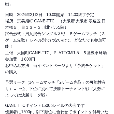
戦」
日時：2024年2月2日 10:00開始 14:00終了予定
場所：恵美須町 GANE-TTC （大阪府 大阪市 浪速区 日
本橋５丁目１３－３ 川北ビル5階）
試合形式：男女混合シングルス戦 ５ゲームマッチ（３
ゲーム先取） レベル別ではないので、どなたでも参加可
能！！
主催：大国町GANE-TTC、PLATFOMR-5 ５番線卓球場
参加費：1,800円
お申込み方法：当イベントページより「予約チケット」
の購入
予選リーグ（3ゲームマッチ「2ゲーム先取」の可能性有
り）→上位、下位に別れて決勝トーナメント戦（人数に
よっては決勝リーグ戦）
GANE TTCポイント1500pレベルの大会です
優勝者に1500p、以下順位に合わせてポイントを付与いた