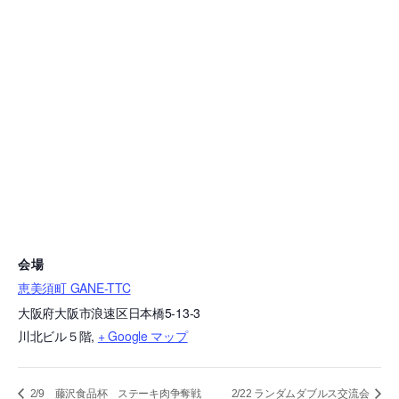
会場
恵美須町 GANE-TTC
大阪府大阪市浪速区日本橋5-13-3
川北ビル５階
,
+ Google マップ
2/9 藤沢食品杯 ステーキ肉争奪戦
2/22 ランダムダブルス交流会