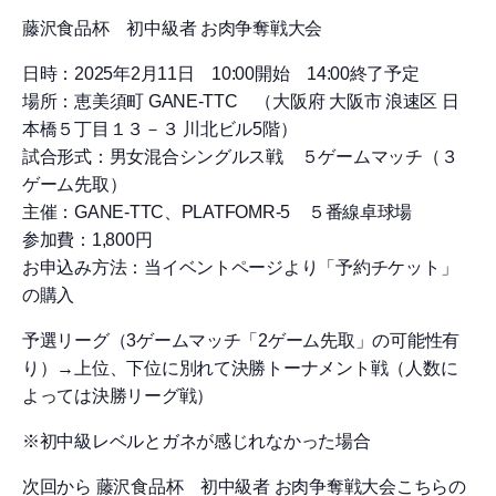
藤沢食品杯 初中級者 お肉争奪戦大会
日時：2025年2月11日 10:00開始 14:00終了予定
場所：恵美須町 GANE-TTC （大阪府 大阪市 浪速区 日
本橋５丁目１３－３ 川北ビル5階）
試合形式：男女混合シングルス戦 ５ゲームマッチ（３
ゲーム先取）
主催：GANE-TTC、PLATFOMR-5 ５番線卓球場
参加費：1,800円
お申込み方法：当イベントページより「予約チケット」
の購入
予選リーグ（3ゲームマッチ「2ゲーム先取」の可能性有
り）→上位、下位に別れて決勝トーナメント戦（人数に
よっては決勝リーグ戦）
※初中級レベルとガネが感じれなかった場合
次回から 藤沢食品杯 初中級者 お肉争奪戦大会こちらの