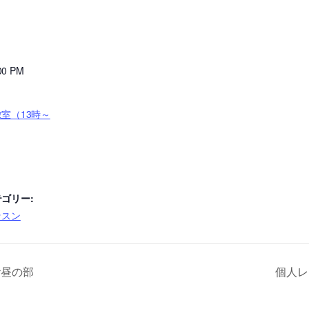
:00 PM
室（13時～
ゴリー:
ッスン
お昼の部
個人レ