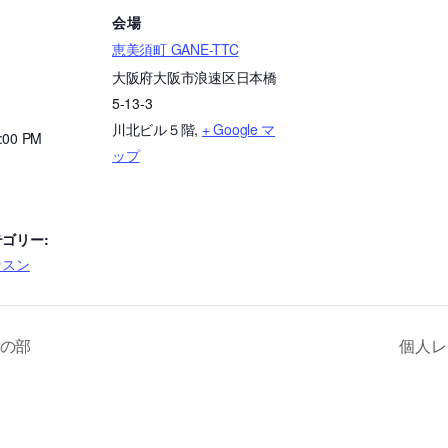
会場
恵美須町 GANE-TTC
大阪府大阪市浪速区日本橋
5-13-3
川北ビル５階
,
+ Google マ
1:00 PM
ップ
ゴリー:
ッスン
前の部
個人レ