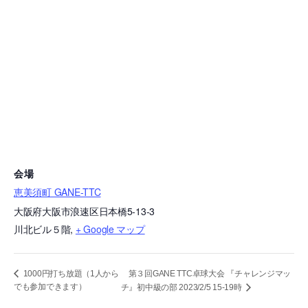
会場
恵美須町 GANE-TTC
大阪府大阪市浪速区日本橋5-13-3
川北ビル５階
,
+ Google マップ
第３回GANE TTC卓球大会 『チャレンジマッ
1000円打ち放題（1人から
でも参加できます）
チ』初中級の部 2023/2/5 15-19時